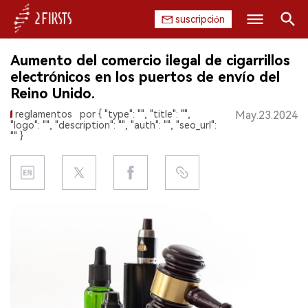
suscripción
Buscar
Aumento del comercio ilegal de cigarrillos
INICIO
electrónicos en los puertos de envío del
Reino Unido.
EMPRESA
reglamentos
por { "type": "", "title": "",
May.23.2024
"logo": "", "description": "", "auth": "", "seo_url":
PRODUCTO
"" }
REGULACIÓN
CHINA
DATOS
EXPOSICIÓN
ENTREVISTA