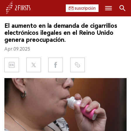
suscripción
Buscar
El aumento en la demanda de cigarrillos
INICIO
electrónicos ilegales en el Reino Unido
genera preocupación.
EMPRESA
Apr.09.2025
PRODUCTO
REGULACIÓN
CHINA
DATOS
EXPOSICIÓN
ENTREVISTA