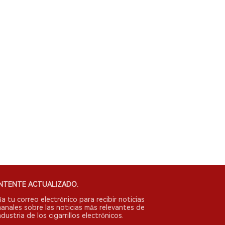
NTENTE ACTUALIZADO.
ía tu correo electrónico para recibir noticias
anales sobre las noticias más relevantes de
ndustria de los cigarrillos electrónicos.