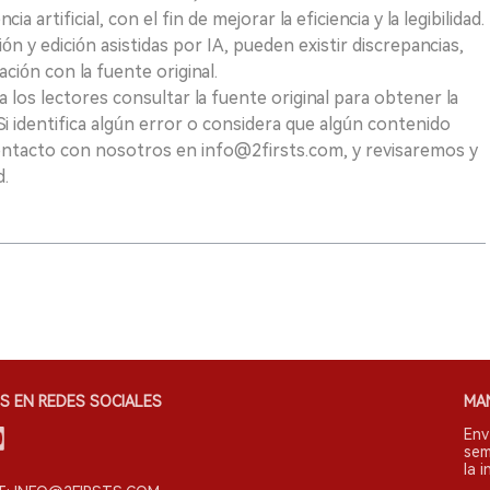
a artificial, con el fin de mejorar la eficiencia y la legibilidad.
ión y edición asistidas por IA, pueden existir discrepancias,
ión con la fuente original.
los lectores consultar la fuente original para obtener la
i identifica algún error o considera que algún contenido
ontacto con nosotros en info@2firsts.com, y revisaremos y
d.
S EN REDES SOCIALES
MA
Env
sem
la i