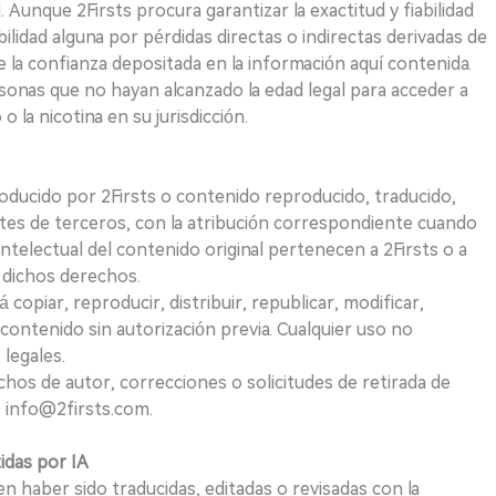
. Aunque 2Firsts procura garantizar la exactitud y fiabilidad
idad alguna por pérdidas directas o indirectas derivadas de
e la confianza depositada en la información aquí contenida.
sonas que no hayan alcanzado la edad legal para acceder a
 la nicotina en su jurisdicción.
roducido por 2Firsts o contenido reproducido, traducido,
tes de terceros, con la atribución correspondiente cuando
telectual del contenido original pertenecen a 2Firsts o a
e dichos derechos.
opiar, reproducir, distribuir, republicar, modificar,
 contenido sin autorización previa. Cualquier uso no
 legales.
hos de autor, correcciones o solicitudes de retirada de
 info@2firsts.com.
tidas por IA
n haber sido traducidas, editadas o revisadas con la