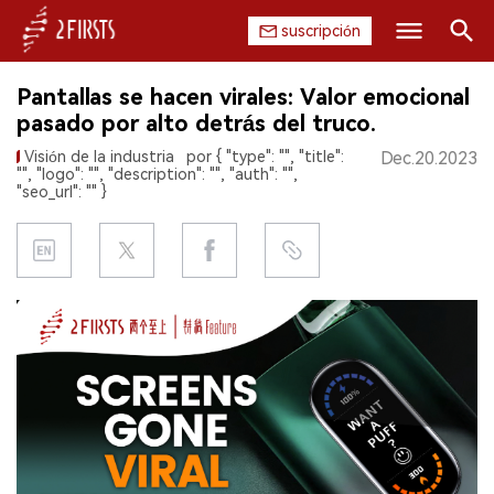
suscripción
Buscar
Pantallas se hacen virales: Valor emocional
INICIO
pasado por alto detrás del truco.
Visión de la industria
por { "type": "", "title":
Dec.20.2023
EMPRESA
"", "logo": "", "description": "", "auth": "",
"seo_url": "" }
PRODUCTO
REGULACIÓN
CHINA
DATOS
EXPOSICIÓN
ENTREVISTA