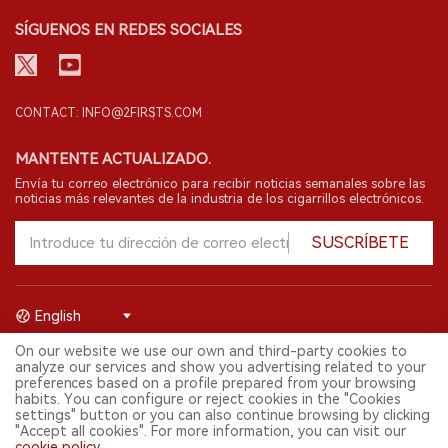
SÍGUENOS EN REDES SOCIALES
CONTACT: INFO@2FIRSTS.COM
MANTENTE ACTUALIZADO.
Envía tu correo electrónico para recibir noticias semanales sobre las
noticias más relevantes de la industria de los cigarrillos electrónicos.
SUSCRÍBETE
English
On our website we use our own and third-party cookies to
© 2026 Shenzhen 2FIRSTS Technology Co.,Ltd. Todos los derechos
analyze our services and show you advertising related to your
reservados.
preferences based on a profile prepared from your browsing
2FIRSTS solo es accesible para profesionales de la industria,
habits. You can configure or reject cookies in the "Cookies
investigadores, medios y otros profesionales. El acceso por menores
settings" button or you can also continue browsing by clicking
está prohibido.
"Accept all cookies". For more information, you can visit our
Este sitio web presta servicios a usuarios fuera del territorio chino
cookie policy
.