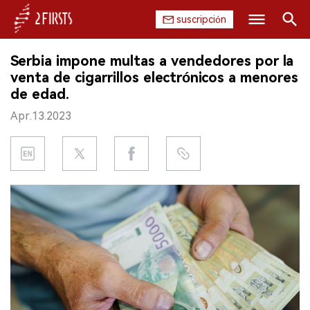
suscripción
Buscar
Serbia impone multas a vendedores por la
INICIO
venta de cigarrillos electrónicos a menores
de edad.
EMPRESA
Apr.13.2023
PRODUCTO
REGULACIÓN
CHINA
DATOS
EXPOSICIÓN
ENTREVISTA