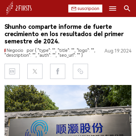
suscripción
Buscar
Shunho comparte informe de fuerte
INICIO
crecimiento en los resultados del primer
semestre de 2024.
EMPRESA
Negocio
por { "type": "", "title": "", "logo": "",
Aug.19.2024
"description": "", "auth": "", "seo_url": "" }
PRODUCTO
REGULACIÓN
CHINA
DATOS
EXPOSICIÓN
ENTREVISTA