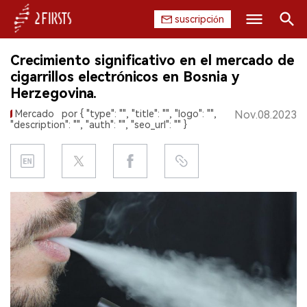
suscripción
Buscar
Crecimiento significativo en el mercado de
INICIO
cigarrillos electrónicos en Bosnia y
Herzegovina.
EMPRESA
Mercado
por { "type": "", "title": "", "logo": "",
Nov.08.2023
"description": "", "auth": "", "seo_url": "" }
PRODUCTO
REGULACIÓN
CHINA
DATOS
EXPOSICIÓN
ENTREVISTA