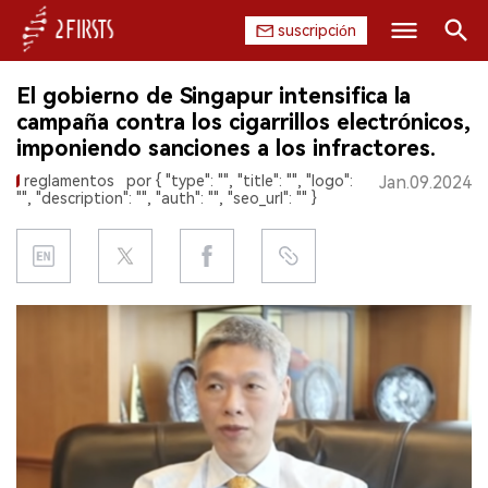
suscripción
Buscar
El gobierno de Singapur intensifica la
INICIO
campaña contra los cigarrillos electrónicos,
imponiendo sanciones a los infractores.
EMPRESA
reglamentos
por { "type": "", "title": "", "logo":
Jan.09.2024
"", "description": "", "auth": "", "seo_url": "" }
PRODUCTO
REGULACIÓN
CHINA
DATOS
EXPOSICIÓN
ENTREVISTA