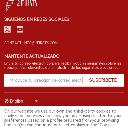
SÍGUENOS EN REDES SOCIALES
CONTACT: INFO@2FIRSTS.COM
MANTENTE ACTUALIZADO.
Envía tu correo electrónico para recibir noticias semanales sobre las
noticias más relevantes de la industria de los cigarrillos electrónicos.
SUSCRÍBETE
English
On our website we use our own and third-party cookies to
© 2026 Shenzhen 2FIRSTS Technology Co.,Ltd. Todos los derechos
analyze our services and show you advertising related to your
reservados.
preferences based on a profile prepared from your browsing
2FIRSTS solo es accesible para profesionales de la industria,
habits. You can configure or reject cookies in the "Cookies
investigadores, medios y otros profesionales. El acceso por menores