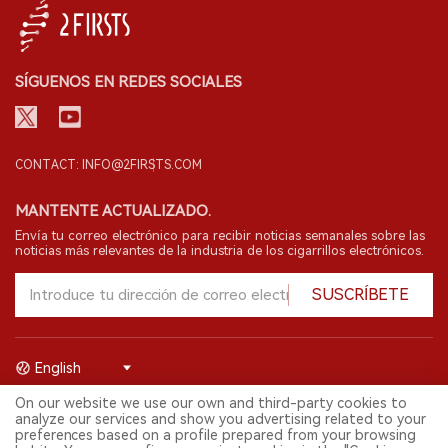
SÍGUENOS EN REDES SOCIALES
CONTACT: INFO@2FIRSTS.COM
MANTENTE ACTUALIZADO.
Envía tu correo electrónico para recibir noticias semanales sobre las
noticias más relevantes de la industria de los cigarrillos electrónicos.
SUSCRÍBETE
English
On our website we use our own and third-party cookies to
© 2026 Shenzhen 2FIRSTS Technology Co.,Ltd. Todos los derechos
analyze our services and show you advertising related to your
reservados.
preferences based on a profile prepared from your browsing
2FIRSTS solo es accesible para profesionales de la industria,