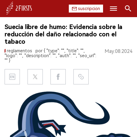
suscripción
Buscar
Suecia libre de humo: Evidencia sobre la
INICIO
reducción del daño relacionado con el
tabaco
EMPRESA
reglamentos
por { "type": "", "title": "",
May.08.2024
"logo": "", "description": "", "auth": "", "seo_url":
PRODUCTO
"" }
REGULACIÓN
CHINA
DATOS
EXPOSICIÓN
ENTREVISTA