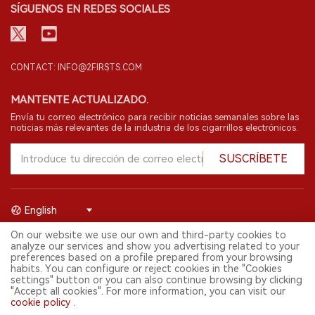
SÍGUENOS EN REDES SOCIALES
CONTACT: INFO@2FIRSTS.COM
MANTENTE ACTUALIZADO.
Envía tu correo electrónico para recibir noticias semanales sobre las
noticias más relevantes de la industria de los cigarrillos electrónicos.
SUSCRÍBETE
English
On our website we use our own and third-party cookies to
© 2026 Shenzhen 2FIRSTS Technology Co.,Ltd. Todos los derechos
analyze our services and show you advertising related to your
reservados.
preferences based on a profile prepared from your browsing
2FIRSTS solo es accesible para profesionales de la industria,
habits. You can configure or reject cookies in the "Cookies
investigadores, medios y otros profesionales. El acceso por menores
settings" button or you can also continue browsing by clicking
está prohibido.
"Accept all cookies". For more information, you can visit our
Este sitio web presta servicios a usuarios fuera del territorio chino
cookie policy
.
continental. Para usuarios en la China continental, por favor