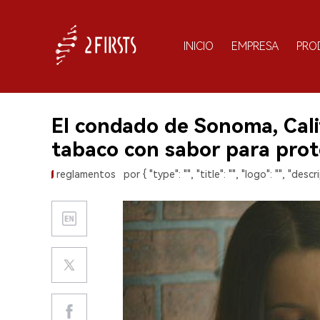
INICIO
EMPRESA
PRO
El condado de Sonoma, Cali
tabaco con sabor para prot
reglamentos
por { "type": "", "title": "", "logo": "", "descri