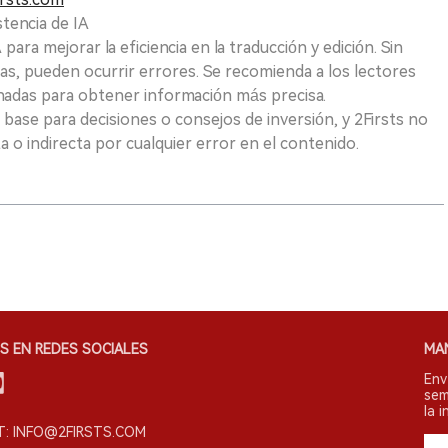
tencia de IA
para mejorar la eficiencia en la traducción y edición. Sin
as, pueden ocurrir errores. Se recomienda a los lectores
nadas para obtener información más precisa.
 base para decisiones o consejos de inversión, y 2Firsts no
 o indirecta por cualquier error en el contenido.
S EN REDES SOCIALES
MA
Env
sem
la i
: INFO@2FIRSTS.COM