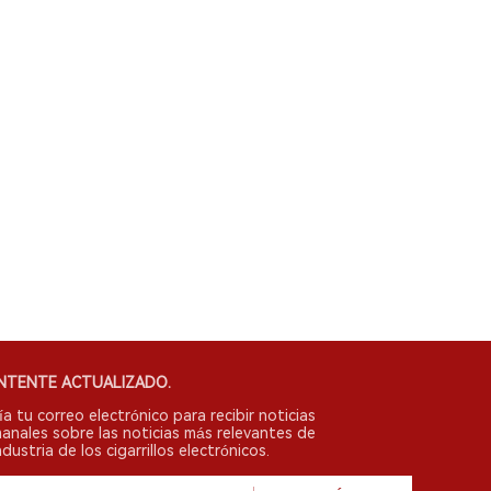
NTENTE ACTUALIZADO.
ía tu correo electrónico para recibir noticias
anales sobre las noticias más relevantes de
ndustria de los cigarrillos electrónicos.