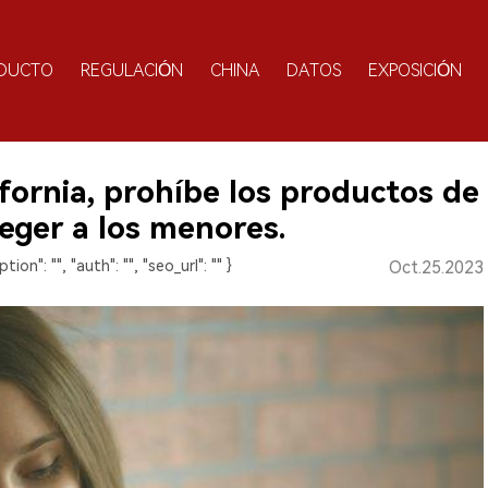
DUCTO
REGULACIÓN
CHINA
DATOS
EXPOSICIÓN
fornia, prohíbe los productos de
eger a los menores.
ption": "", "auth": "", "seo_url": "" }
Oct.25.2023