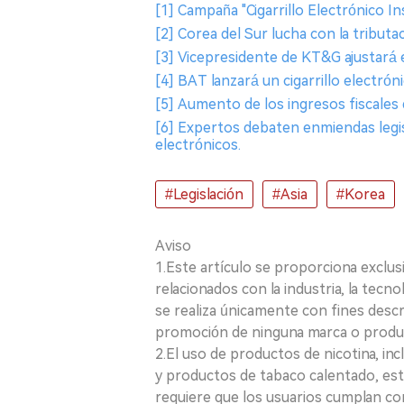
[1] Campaña "Cigarrillo Electrónico 
[2] Corea del Sur lucha con la tributac
[3] Vicepresidente de KT&G ajustará e
[4] BAT lanzará un cigarrillo electrón
[5] Aumento de los ingresos fiscales d
[6] Expertos debaten enmiendas legisla
electrónicos.
#Legislación
#Asia
#Korea
Aviso
1.Este artículo se proporciona exclus
relacionados con la industria, la tecno
se realiza únicamente con fines desc
promoción de ninguna marca o produ
2.El uso de productos de nicotina, incl
y productos de tabaco calentado, está
requiere que los usuarios cumplan con