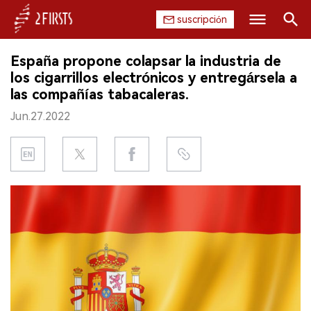
suscripción
Buscar
España propone colapsar la industria de
INICIO
los cigarrillos electrónicos y entregársela a
las compañías tabacaleras.
EMPRESA
Jun.27.2022
PRODUCTO
REGULACIÓN
CHINA
DATOS
EXPOSICIÓN
ENTREVISTA