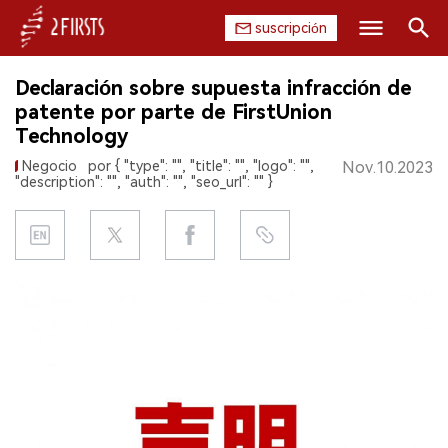
suscripción
Buscar
Declaración sobre supuesta infracción de
INICIO
patente por parte de FirstUnion
Technology
EMPRESA
Negocio
por { "type": "", "title": "", "logo": "",
Nov.10.2023
"description": "", "auth": "", "seo_url": "" }
PRODUCTO
REGULACIÓN
CHINA
DATOS
EXPOSICIÓN
ENTREVISTA