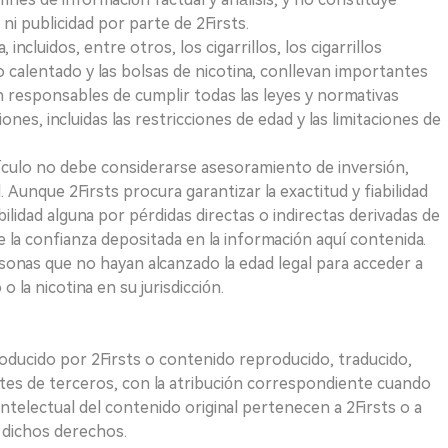
i publicidad por parte de 2Firsts.
ncluidos, entre otros, los cigarrillos, los cigarrillos
 calentado y las bolsas de nicotina, conllevan importantes
on responsables de cumplir todas las leyes y normativas
iones, incluidas las restricciones de edad y las limitaciones de
ículo no debe considerarse asesoramiento de inversión,
. Aunque 2Firsts procura garantizar la exactitud y fiabilidad
idad alguna por pérdidas directas o indirectas derivadas de
e la confianza depositada en la información aquí contenida.
sonas que no hayan alcanzado la edad legal para acceder a
 la nicotina en su jurisdicción.
roducido por 2Firsts o contenido reproducido, traducido,
tes de terceros, con la atribución correspondiente cuando
telectual del contenido original pertenecen a 2Firsts o a
e dichos derechos.