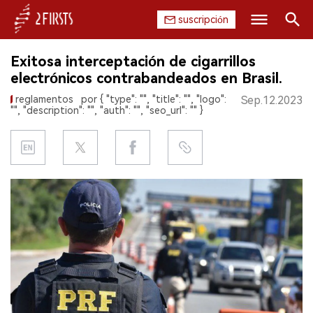
suscripción
Buscar
Exitosa interceptación de cigarrillos
INICIO
electrónicos contrabandeados en Brasil.
reglamentos
por { "type": "", "title": "", "logo":
Sep.12.2023
EMPRESA
"", "description": "", "auth": "", "seo_url": "" }
PRODUCTO
REGULACIÓN
CHINA
DATOS
EXPOSICIÓN
ENTREVISTA