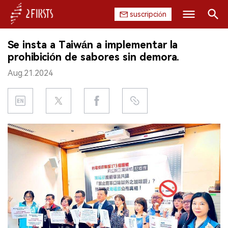
suscripción
Buscar
Se insta a Taiwán a implementar la
INICIO
prohibición de sabores sin demora.
Aug.21.2024
EMPRESA
PRODUCTO
REGULACIÓN
CHINA
DATOS
EXPOSICIÓN
ENTREVISTA