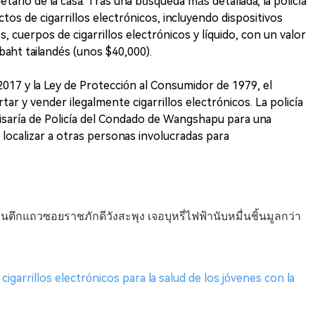
tario de la casa. Tras una búsqueda más detallada, la policía
os de cigarrillos electrónicos, incluyendo dispositivos
s, cuerpos de cigarrillos electrónicos y líquido, con un valor
aht tailandés (unos $40,000).
2017 y la Ley de Protección al Consumidor de 1979, el
r y vender ilegalmente cigarrillos electrónicos. La policía
isaría de Policía del Condado de Wangshapu para una
 localizar a otras personas involucradas para
้นตึกแถวซอยราชภักดีวังสะพุง เจอบุหรี่ไฟฟ้านับหมื่นชิ้นมูลกว่า
 cigarrillos electrónicos para la salud de los jóvenes con la