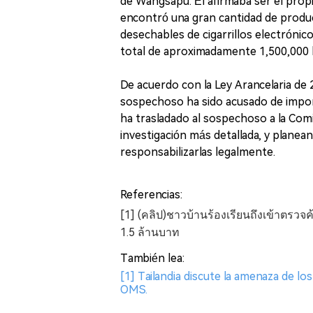
de Wangsapu. Él afirmaba ser el propie
encontró una gran cantidad de product
desechables de cigarrillos electrónico
total de aproximadamente 1,500,000 b
De acuerdo con la Ley Arancelaria de 
sospechoso ha sido acusado de importa
ha trasladado al sospechoso a la Com
investigación más detallada, y planean
responsabilizarlas legalmente.
Referencias:
[1] (คลิป)ชาวบ้านร้องเรียนถึงเข้าตรวจค
1.5 ล้านบาท
También lea:
[1] Tailandia discute la amenaza de los
OMS.