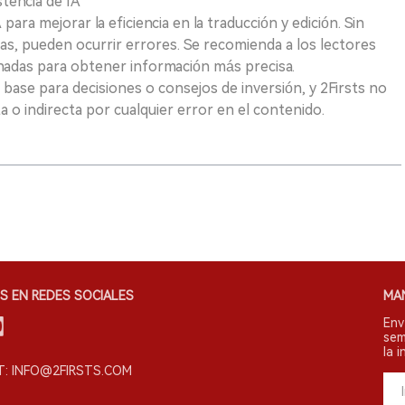
tencia de IA
para mejorar la eficiencia en la traducción y edición. Sin
as, pueden ocurrir errores. Se recomienda a los lectores
nadas para obtener información más precisa.
 base para decisiones o consejos de inversión, y 2Firsts no
 o indirecta por cualquier error en el contenido.
S EN REDES SOCIALES
MA
Env
sem
la i
: INFO@2FIRSTS.COM