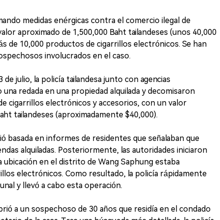
mando medidas enérgicas contra el comercio ilegal de
 valor aproximado de 1,500,000 Baht tailandeses (unos 40,000
s de 10,000 productos de cigarrillos electrónicos. Se han
ospechosos involucrados en el caso.
 julio, la policía tailandesa junto con agencias
o una redada en una propiedad alquilada y decomisaron
cigarrillos electrónicos y accesorios, con un valor
aht tailandeses (aproximadamente $40,000).
ció basada en informes de residentes que señalaban que
ndas alquiladas. Posteriormente, las autoridades iniciaron
la ubicación en el distrito de Wang Saphung estaba
rrillos electrónicos. Como resultado, la policía rápidamente
unal y llevó a cabo esta operación.
ubrió a un sospechoso de 30 años que residía en el condado