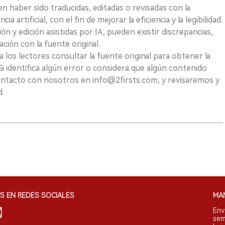
n haber sido traducidas, editadas o revisadas con la
a artificial, con el fin de mejorar la eficiencia y la legibilidad.
ión y edición asistidas por IA, pueden existir discrepancias,
ión con la fuente original.
los lectores consultar la fuente original para obtener la
i identifica algún error o considera que algún contenido
ontacto con nosotros en info@2firsts.com, y revisaremos y
d.
S EN REDES SOCIALES
MA
Env
sem