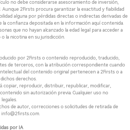
ículo no debe considerarse asesoramiento de inversión,
. Aunque 2Firsts procura garantizar la exactitud y fiabilidad
idad alguna por pérdidas directas o indirectas derivadas de
e la confianza depositada en la información aquí contenida.
sonas que no hayan alcanzado la edad legal para acceder a
 la nicotina en su jurisdicción.
roducido por 2Firsts o contenido reproducido, traducido,
tes de terceros, con la atribución correspondiente cuando
telectual del contenido original pertenecen a 2Firsts o a
e dichos derechos.
opiar, reproducir, distribuir, republicar, modificar,
 contenido sin autorización previa. Cualquier uso no
 legales.
hos de autor, correcciones o solicitudes de retirada de
 info@2firsts.com.
tidas por IA