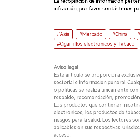
La recopilación de información pertene
infracción, por favor contáctenos par
#Asia
#Mercado
#China
#
#Cigarrillos electrónicos y Tabaco
Aviso legal
Este artículo se proporciona exclusi
sectorial e información general. Cual
o políticas se realiza únicamente con 
respaldo, recomendación, promoción n
Los productos que contienen nicotina, i
electrónicos, los productos de tabaco
riesgos para la salud. Los lectores s
aplicables en sus respectivas jurisdicc
acceso.