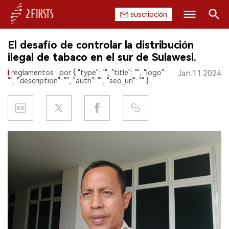
suscripción
Buscar
El desafío de controlar la distribución
INICIO
ilegal de tabaco en el sur de Sulawesi.
reglamentos
por { "type": "", "title": "", "logo":
Jan.11.2024
EMPRESA
"", "description": "", "auth": "", "seo_url": "" }
PRODUCTO
REGULACIÓN
CHINA
DATOS
EXPOSICIÓN
ENTREVISTA