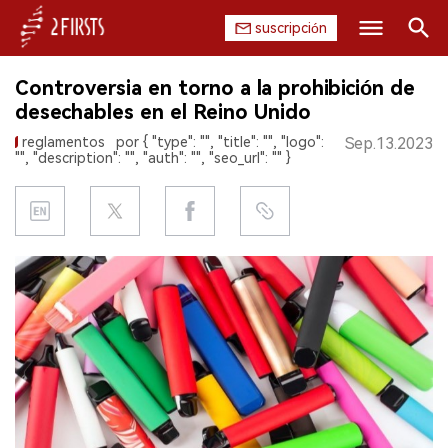
suscripción
Buscar
Controversia en torno a la prohibición de
INICIO
desechables en el Reino Unido
reglamentos
por { "type": "", "title": "", "logo":
Sep.13.2023
EMPRESA
"", "description": "", "auth": "", "seo_url": "" }
PRODUCTO
REGULACIÓN
CHINA
DATOS
EXPOSICIÓN
ENTREVISTA