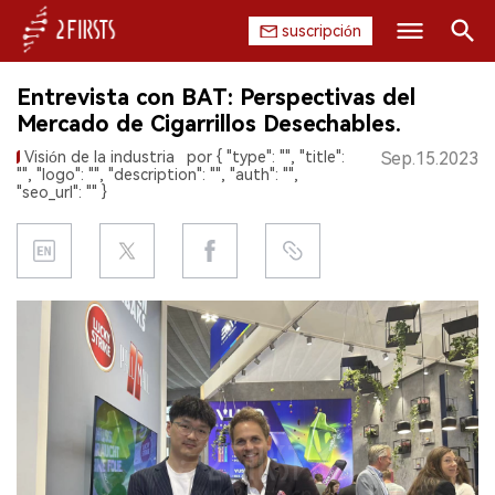
suscripción
Buscar
Entrevista con BAT: Perspectivas del
INICIO
Mercado de Cigarrillos Desechables.
Visión de la industria
por { "type": "", "title":
Sep.15.2023
EMPRESA
"", "logo": "", "description": "", "auth": "",
"seo_url": "" }
PRODUCTO
REGULACIÓN
CHINA
DATOS
EXPOSICIÓN
ENTREVISTA