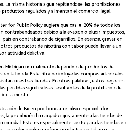
. La misma historia sigue repitiéndose: las prohibiciones
e productos regulados y alimentan el comercio ilegal.
er for Public Policy sugiere que casi el 20% de todos los
on contrabandeados debido a la evasión o eludir impuestos,
l país en contrabando de cigarrillos. En esencia, gravar en
 u otros productos de nicotina con sabor puede llevar a un
 actividad delictiva.
a en Michigan normalmente dependen de productos de
 en la tienda. Esta cifra no incluye las compras adicionales
visitan nuestras tiendas. En otras palabras, estos negocios
s pérdidas significativas resultantes de la prohibición de
abor a menta.
tración de Biden por brindar un alivio especial a los
as, la prohibición ha cargado injustamente a las tiendas de
a mundial. Esto es especialmente cierto para las tiendas en
s, las cuales suelen preferir productos de tabaco con