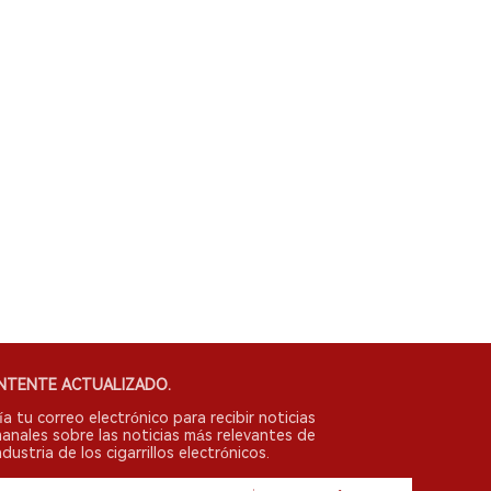
NTENTE ACTUALIZADO.
ía tu correo electrónico para recibir noticias
anales sobre las noticias más relevantes de
ndustria de los cigarrillos electrónicos.