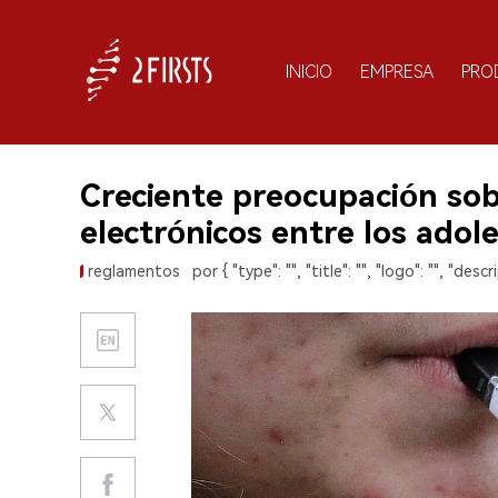
INICIO
EMPRESA
PRO
Creciente preocupación sobr
electrónicos entre los ado
reglamentos
por { "type": "", "title": "", "logo": "", "descri