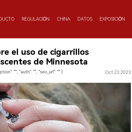
DUCTO
REGULACIÓN
CHINA
DATOS
EXPOSICIÓN
e el uso de cigarrillos
lescentes de Minnesota
ption": "", "auth": "", "seo_url": "" }
Oct.23.2023