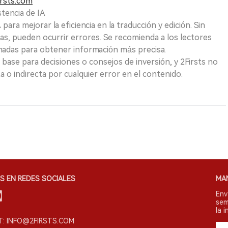
rsts.com
tencia de IA
para mejorar la eficiencia en la traducción y edición. Sin
as, pueden ocurrir errores. Se recomienda a los lectores
nadas para obtener información más precisa.
 base para decisiones o consejos de inversión, y 2Firsts no
 o indirecta por cualquier error en el contenido.
S EN REDES SOCIALES
MA
Env
sem
la i
: INFO@2FIRSTS.COM