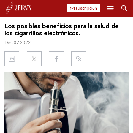
suscripción
Buscar
Los posibles beneficios para la salud de
INICIO
los cigarrillos electrónicos.
Dec.02.2022
EMPRESA
PRODUCTO
REGULACIÓN
CHINA
DATOS
EXPOSICIÓN
ENTREVISTA