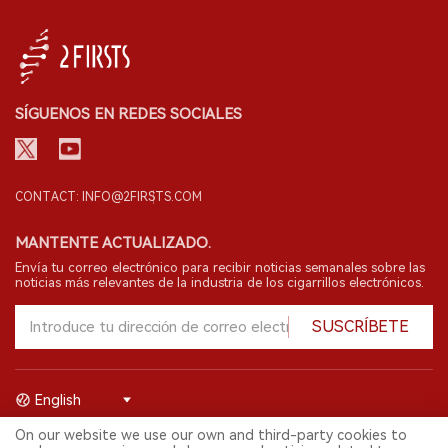
SÍGUENOS EN REDES SOCIALES
CONTACT: INFO@2FIRSTS.COM
MANTENTE ACTUALIZADO.
Envía tu correo electrónico para recibir noticias semanales sobre las
noticias más relevantes de la industria de los cigarrillos electrónicos.
SUSCRÍBETE
English
On our website we use our own and third-party cookies to
© 2026 Shenzhen 2FIRSTS Technology Co.,Ltd. Todos los derechos