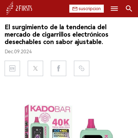
suscripción
Buscar
El surgimiento de la tendencia del
INICIO
mercado de cigarrillos electrónicos
desechables con sabor ajustable.
EMPRESA
Dec.09.2024
PRODUCTO
REGULACIÓN
CHINA
DATOS
EXPOSICIÓN
ENTREVISTA