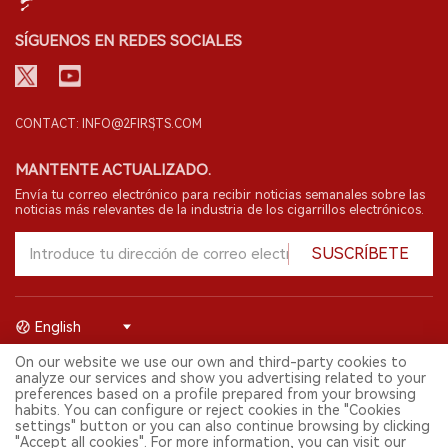
SÍGUENOS EN REDES SOCIALES
CONTACT: INFO@2FIRSTS.COM
MANTENTE ACTUALIZADO.
Envía tu correo electrónico para recibir noticias semanales sobre las
noticias más relevantes de la industria de los cigarrillos electrónicos.
SUSCRÍBETE
English
On our website we use our own and third-party cookies to
© 2026 Shenzhen 2FIRSTS Technology Co.,Ltd. Todos los derechos
analyze our services and show you advertising related to your
reservados.
preferences based on a profile prepared from your browsing
2FIRSTS solo es accesible para profesionales de la industria,
habits. You can configure or reject cookies in the "Cookies
investigadores, medios y otros profesionales. El acceso por menores
settings" button or you can also continue browsing by clicking
está prohibido.
"Accept all cookies". For more information, you can visit our