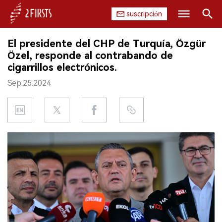
suscripción
Buscar
El presidente del CHP de Turquía, Özgür
INICIO
Özel, responde al contrabando de
cigarrillos electrónicos.
EMPRESA
Sep.25.2024
PRODUCTO
REGULACIÓN
CHINA
DATOS
EXPOSICIÓN
ENTREVISTA