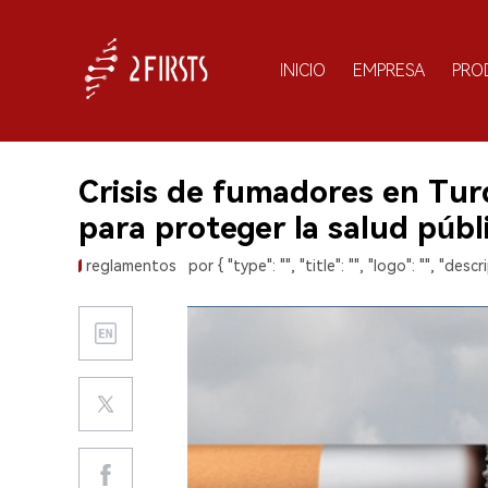
INICIO
EMPRESA
PRO
Crisis de fumadores en Tur
para proteger la salud públi
reglamentos
por { "type": "", "title": "", "logo": "", "descri