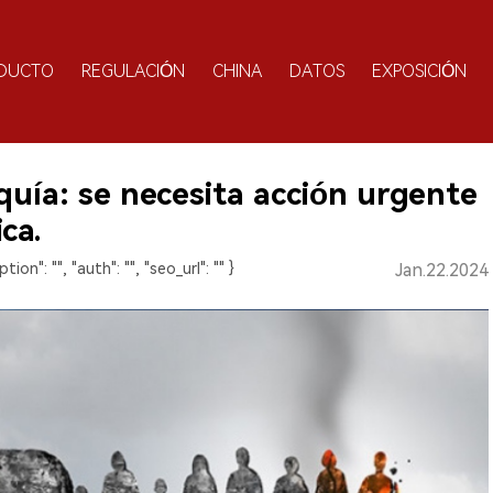
DUCTO
REGULACIÓN
CHINA
DATOS
EXPOSICIÓN
quía: se necesita acción urgente
ca.
ption": "", "auth": "", "seo_url": "" }
Jan.22.2024