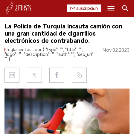
suscripción
Buscar
La Policía de Turquía incauta camión con
INICIO
una gran cantidad de cigarrillos
electrónicos de contrabando.
EMPRESA
reglamentos
por { "type": "", "title": "",
Nov.02.2023
"logo": "", "description": "", "auth": "", "seo_url":
PRODUCTO
"" }
REGULACIÓN
CHINA
DATOS
EXPOSICIÓN
ENTREVISTA