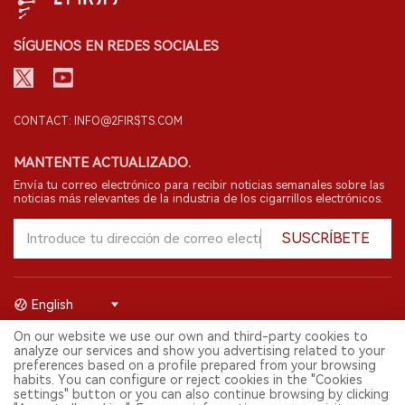
SÍGUENOS EN REDES SOCIALES
CONTACT: INFO@2FIRSTS.COM
MANTENTE ACTUALIZADO.
Envía tu correo electrónico para recibir noticias semanales sobre las
noticias más relevantes de la industria de los cigarrillos electrónicos.
SUSCRÍBETE
English
On our website we use our own and third-party cookies to
© 2026 Shenzhen 2FIRSTS Technology Co.,Ltd. Todos los derechos
analyze our services and show you advertising related to your
reservados.
preferences based on a profile prepared from your browsing
2FIRSTS solo es accesible para profesionales de la industria,
habits. You can configure or reject cookies in the "Cookies
investigadores, medios y otros profesionales. El acceso por menores
settings" button or you can also continue browsing by clicking
está prohibido.