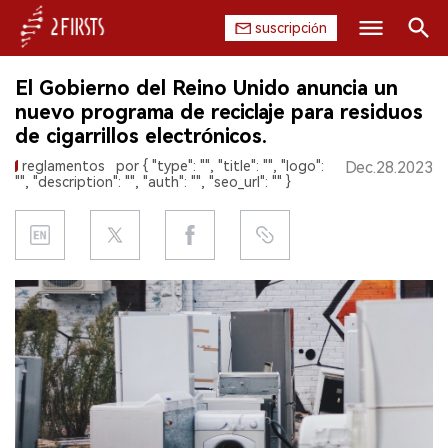
suscripción
Buscar
El Gobierno del Reino Unido anuncia un
INICIO
nuevo programa de reciclaje para residuos
de cigarrillos electrónicos.
EMPRESA
reglamentos
por { "type": "", "title": "", "logo":
Dec.28.2023
"", "description": "", "auth": "", "seo_url": "" }
PRODUCTO
REGULACIÓN
CHINA
DATOS
EXPOSICIÓN
ENTREVISTA