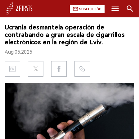
suscripción
Buscar
Ucrania desmantela operación de
INICIO
contrabando a gran escala de cigarrillos
electrónicos en la región de Lviv.
EMPRESA
Aug.05.2025
PRODUCTO
REGULACIÓN
CHINA
DATOS
EXPOSICIÓN
ENTREVISTA