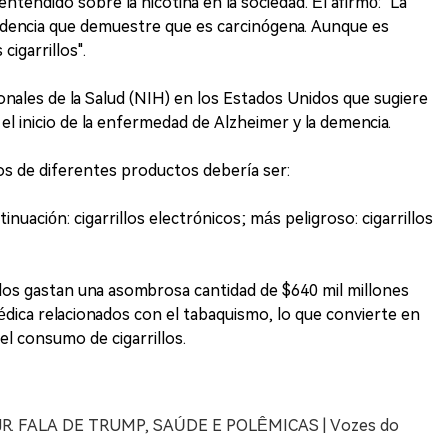
tendido sobre la nicotina en la sociedad. Él afirmó: "La
videncia que demuestre que es carcinógena. Aunque es
cigarrillos".
ionales de la Salud (NIH) en los Estados Unidos que sugiere
 el inicio de la enfermedad de Alzheimer y la demencia.
sgos de diferentes productos debería ser:
inuación: cigarrillos electrónicos; más peligroso: cigarrillos
os gastan una asombrosa cantidad de $640 mil millones
ica relacionados con el tabaquismo, lo que convierte en
 el consumo de cigarrillos.
R. FALA DE TRUMP, SAÚDE E POLÊMICAS | Vozes do