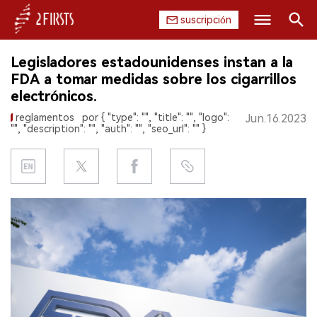
suscripción
Buscar
Legisladores estadounidenses instan a la
INICIO
FDA a tomar medidas sobre los cigarrillos
electrónicos.
EMPRESA
reglamentos
por { "type": "", "title": "", "logo":
Jun.16.2023
"", "description": "", "auth": "", "seo_url": "" }
PRODUCTO
REGULACIÓN
CHINA
DATOS
EXPOSICIÓN
ENTREVISTA