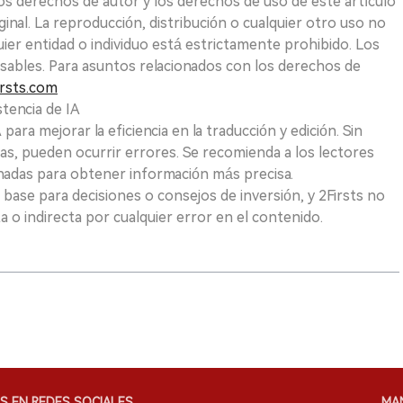
Los derechos de autor y los derechos de uso de este artículo
ginal. La reproducción, distribución o cualquier otro uso no
uier entidad o individuo está estrictamente prohibido. Los
sables. Para asuntos relacionados con los derechos de
rsts.com
tencia de IA
para mejorar la eficiencia en la traducción y edición. Sin
as, pueden ocurrir errores. Se recomienda a los lectores
nadas para obtener información más precisa.
 base para decisiones o consejos de inversión, y 2Firsts no
 o indirecta por cualquier error en el contenido.
S EN REDES SOCIALES
MA