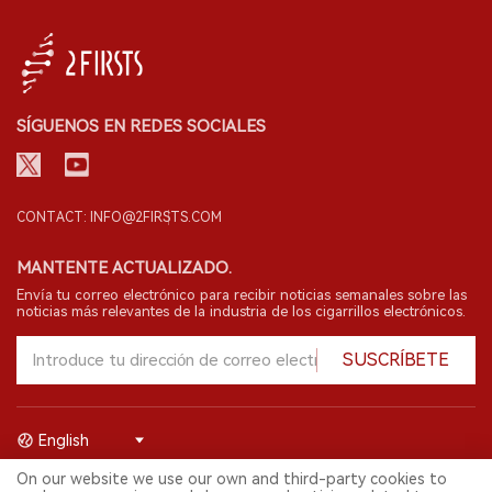
SÍGUENOS EN REDES SOCIALES
CONTACT: INFO@2FIRSTS.COM
MANTENTE ACTUALIZADO.
Envía tu correo electrónico para recibir noticias semanales sobre las
noticias más relevantes de la industria de los cigarrillos electrónicos.
SUSCRÍBETE
English
On our website we use our own and third-party cookies to
© 2026 Shenzhen 2FIRSTS Technology Co.,Ltd. Todos los derechos