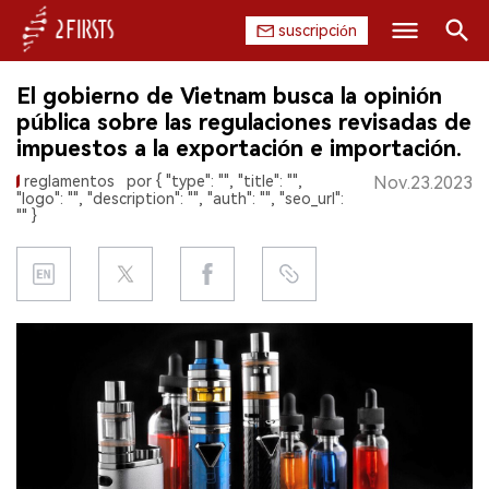
suscripción
Buscar
El gobierno de Vietnam busca la opinión
INICIO
pública sobre las regulaciones revisadas de
impuestos a la exportación e importación.
EMPRESA
reglamentos
por { "type": "", "title": "",
Nov.23.2023
"logo": "", "description": "", "auth": "", "seo_url":
PRODUCTO
"" }
REGULACIÓN
CHINA
DATOS
EXPOSICIÓN
ENTREVISTA