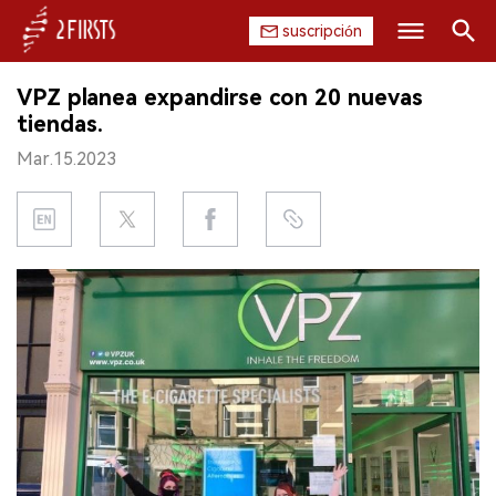
suscripción
Buscar
VPZ planea expandirse con 20 nuevas
INICIO
tiendas.
Mar.15.2023
EMPRESA
PRODUCTO
REGULACIÓN
CHINA
DATOS
EXPOSICIÓN
ENTREVISTA