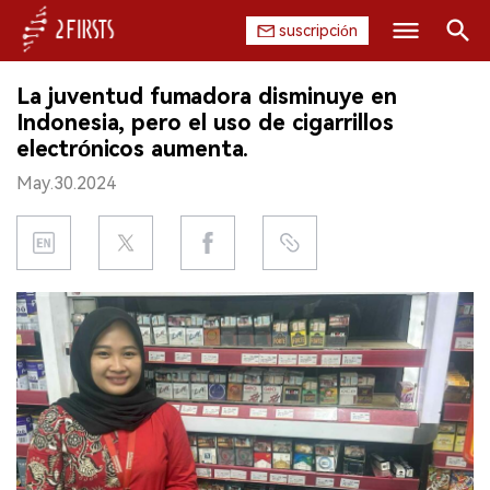
suscripción
Buscar
La juventud fumadora disminuye en
INICIO
Indonesia, pero el uso de cigarrillos
electrónicos aumenta.
EMPRESA
May.30.2024
PRODUCTO
REGULACIÓN
CHINA
DATOS
EXPOSICIÓN
ENTREVISTA