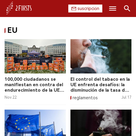
suscripción
Buscar
EU
INICIO
EMPRESA
PRODUCTO
REGULACIÓN
100,000 ciudadanos se
El control del tabaco en la
manifiestan en contra del
UE enfrenta desafíos: la
CHINA
endurecimiento de la UE
disminución de la tasa de
sobre el vapeo.
fumadores no cumple con
Nov.22
reglamentos
Jul.17
las expectativas.
DATOS
EXPOSICIÓN
ENTREVISTA