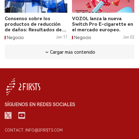
Consenso sobre los
VOZOL lanza la nueva
productos de reducción
Switch Pro E-cigarette en
de daños: Resultados de la
el mercado europeo.
consulta de la UE.
Negocio
Jan.17
Negocio
Jan.02
Cargar más contenido
SÍGUENOS EN REDES SOCIALES
CONTACT: INFO@2FIRSTS.COM