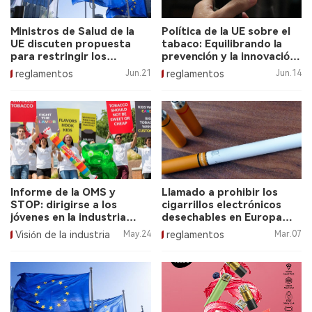
Ministros de Salud de la
Política de la UE sobre el
UE discuten propuesta
tabaco: Equilibrando la
para restringir los
prevención y la innovación
sabores de los productos
en el tabaquismo.
reglamentos
Jun.21
reglamentos
Jun.14
de nicotina.
Informe de la OMS y
Llamado a prohibir los
STOP: dirigirse a los
cigarrillos electrónicos
jóvenes en la industria
desechables en Europa
tabacalera
para el 2024.
Visión de la industria
May.24
reglamentos
Mar.07