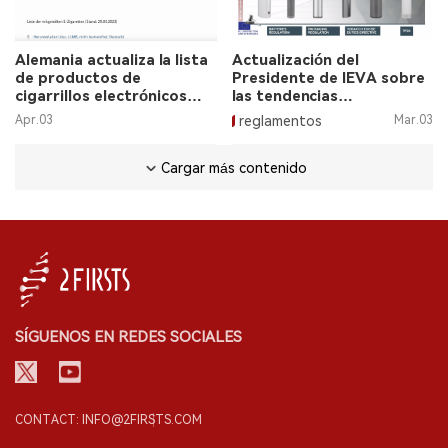
Alemania actualiza la lista
Actualización del
de productos de
Presidente de IEVA sobre
cigarrillos electrónicos
las tendencias
con 31,000 artículos.
regulatorias del vaping en
Apr.03
reglamentos
Mar.03
la Unión Europea.
Cargar más contenido
SÍGUENOS EN REDES SOCIALES
CONTACT: INFO@2FIRSTS.COM