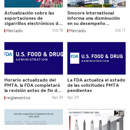
Actualización sobre las
Smoore International
exportaciones de
informa una disminución
cigarrillos electrónicos de
en su desempeño
China a Kazajistán en
financiero en 2023.
Mercado
Oct.18
Mercado
Oct.17
agosto de 2023.
Horario actualizado del
La FDA actualiza el estado
PMTA, la FDA completará
de las solicitudes PMTA
la revisión antes de fin de
pendientes
año.
reglamentos
Apr.29
Apr.29