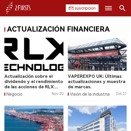
suscripción
Buscar
ACTUALIZACIÓN FINANCIERA
INICIO
EMPRESA
PRODUCTO
REGULACIÓN
Actualización sobre el
VAPEREXPO UK: Últimas
dividendo y el rendimiento
actualizaciones y muestra
CHINA
de las acciones de RLX
de marcas.
Technology.
Negocio
Nov.20
Visión de la industria
Oct.27
DATOS
EXPOSICIÓN
ENTREVISTA