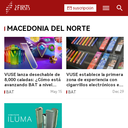
suscripción
Buscar
MACEDONIA DEL NORTE
INICIO
EMPRESA
PRODUCTO
REGULACIÓN
VUSE lanza desechable de
VUSE establece la primera
8,000 caladas: ¿Cómo está
zona de experiencia con
CHINA
avanzando BAT a nivel
cigarrillos electrónicos en
mundial?
Macedonia.
BAT
May.15
BAT
Dec.29
DATOS
EXPOSICIÓN
ENTREVISTA