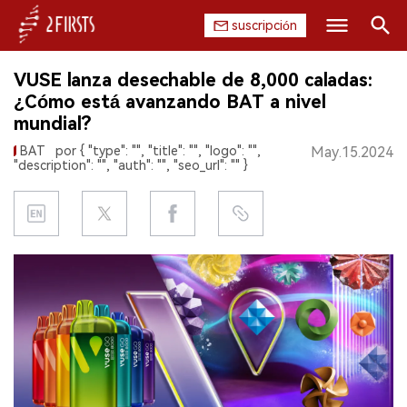
suscripción
Buscar
VUSE lanza desechable de 8,000 caladas:
INICIO
¿Cómo está avanzando BAT a nivel
mundial?
EMPRESA
BAT
por { "type": "", "title": "", "logo": "",
May.15.2024
"description": "", "auth": "", "seo_url": "" }
PRODUCTO
REGULACIÓN
CHINA
DATOS
EXPOSICIÓN
ENTREVISTA