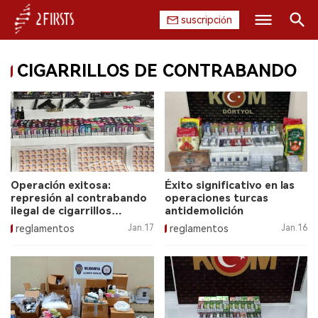
suscripción
Buscar
CIGARRILLOS DE CONTRABANDO
INICIO
EMPRESA
PRODUCTO
REGULACIÓN
Operación exitosa:
Éxito significativo en las
represión al contrabando
operaciones turcas
CHINA
ilegal de cigarrillos
antidemolición
electrónicos y tabaco
reglamentos
Jan.17
reglamentos
Jan.16
DATOS
EXPOSICIÓN
ENTREVISTA