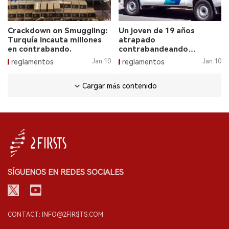
Crackdown on Smuggling:
Un joven de 19 años
Turquía incauta millones
atrapado
en contrabando.
contrabandeando
marihuana disfrazada en
reglamentos
Jan.10
reglamentos
Jan.10
pajitas selladas.
Cargar más contenido
SÍGUENOS EN REDES SOCIALES
CONTACT: INFO@2FIRSTS.COM