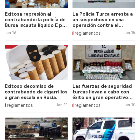
Exitosa represión al
La Policía Turca arresta a
contrabando: la policía de
un sospechoso en una
Bursa incauta líquido E por
operación contra el
valor de $33,220.
contrabando.
Jan.16
reglamentos
Jan.15
Exitoso decomiso de
Las fuerzas de seguridad
contrabando de cigarrillos
turcas llevan a cabo con
a gran escala en Rusia.
éxito un gran operativo
contra el contrabando de
reglamentos
Jan.11
reglamentos
Jan.10
tabaco.