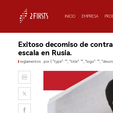
INICIO
EMPRESA
PRO
Exitoso decomiso de contra
escala en Rusia.
reglamentos
por { "type": "", "title": "", "logo": "", "descri