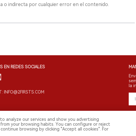
 o indirecta por cualquier error en el contenido.
S EN REDES SOCIALES
MA
Env
sem
la i
: INFO@2FIRSTS.COM
to analyze our services and show you advertising
 from your browsing habits. You can configure or reject
continue browsing by clicking "Accept all cookies". For
s derechos reservados.