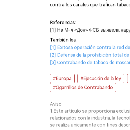
contra los canales que trafican tabaco
Referencias:
[1] На М-4 «Дон» ФСБ выявила наруш
También lea:
[1] Exitosa operación contra la red de
[2] Defensa de la prohibición total de
[3] Contrabando de tabaco de mascar 
#Europa
#Ejecución de la ley
#Cigarrillos de Contrabando
Aviso
1.Este artículo se proporciona exclus
relacionados con la industria, la tecno
se realiza únicamente con fines desc