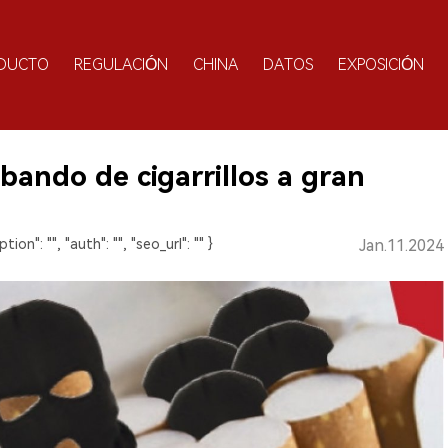
DUCTO
REGULACIÓN
CHINA
DATOS
EXPOSICIÓN
bando de cigarrillos a gran
ption": "", "auth": "", "seo_url": "" }
Jan.11.2024