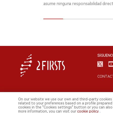
asume ninguna responsabilidad directa
SÍGUENO
CONTACT
On our website we use our own and third-party cookies 
related to your preferences based on a profile prepared
cookies in the "Cookies settings" button or you can also 
more information, you can visit our
cookie policy
.
© 2026 Shenzhen 2FIRSTS Technology Co.,Ltd. Todos lo