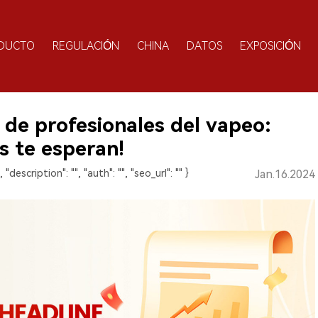
DUCTO
REGULACIÓN
CHINA
DATOS
EXPOSICIÓN
 de profesionales del vapeo:
 te esperan!
", "description": "", "auth": "", "seo_url": "" }
Jan.16.2024