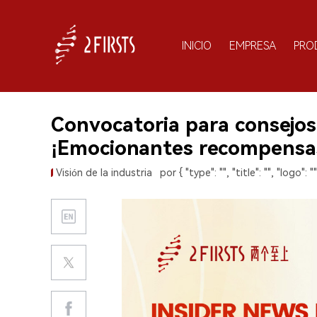
INICIO
EMPRESA
PRO
Convocatoria para consejos
¡Emocionantes recompensas
Visión de la industria
por { "type": "", "title": "", "logo": "