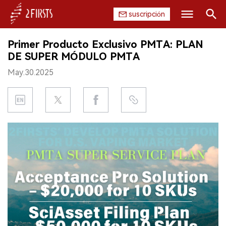
suscripción
Buscar
Primer Producto Exclusivo PMTA: PLAN
INICIO
DE SUPER MÓDULO PMTA
May.30.2025
EMPRESA
PRODUCTO
REGULACIÓN
CHINA
DATOS
EXPOSICIÓN
ENTREVISTA