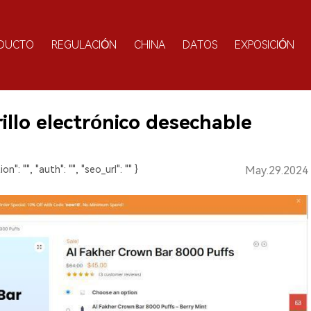
DUCTO
REGULACIÓN
CHINA
DATOS
EXPOSICIÓN
illo electrónico desechable
ion": "", "auth": "", "seo_url": "" }
May.29.2024