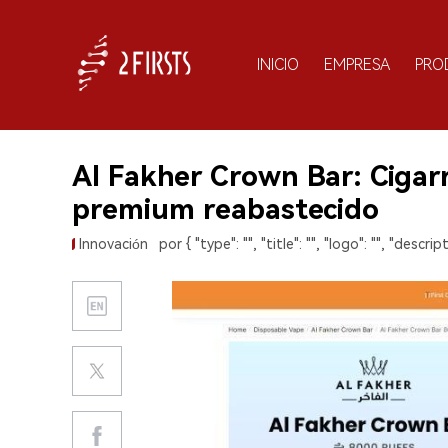
INICIO
EMPRESA
PRO
Al Fakher Crown Bar: Cigarr
premium reabastecido
Innovación
por { "type": "", "title": "", "logo": "", "descript