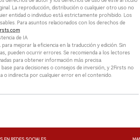
Los derechos de autor y los derechos de uso de este artículo
ginal. La reproducción, distribución o cualquier otro uso no
uier entidad o individuo está estrictamente prohibido. Los
sables. Para asuntos relacionados con los derechos de
rsts.com
tencia de IA
para mejorar la eficiencia en la traducción y edición. Sin
as, pueden ocurrir errores. Se recomienda a los lectores
nadas para obtener información más precisa.
 base para decisiones o consejos de inversión, y 2Firsts no
 o indirecta por cualquier error en el contenido.
S EN REDES SOCIALES
MA