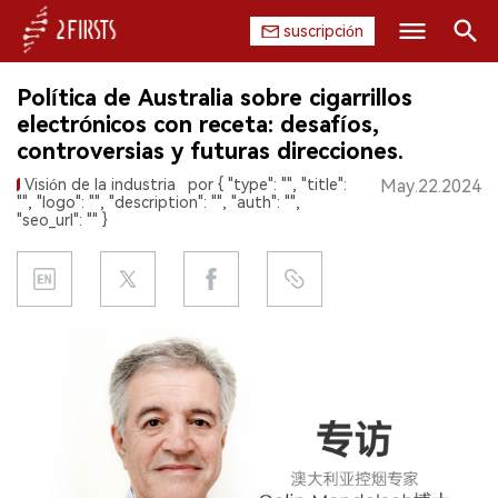
suscripción
Buscar
Política de Australia sobre cigarrillos
INICIO
electrónicos con receta: desafíos,
controversias y futuras direcciones.
EMPRESA
Visión de la industria
por { "type": "", "title":
May.22.2024
"", "logo": "", "description": "", "auth": "",
PRODUCTO
"seo_url": "" }
REGULACIÓN
CHINA
DATOS
EXPOSICIÓN
ENTREVISTA