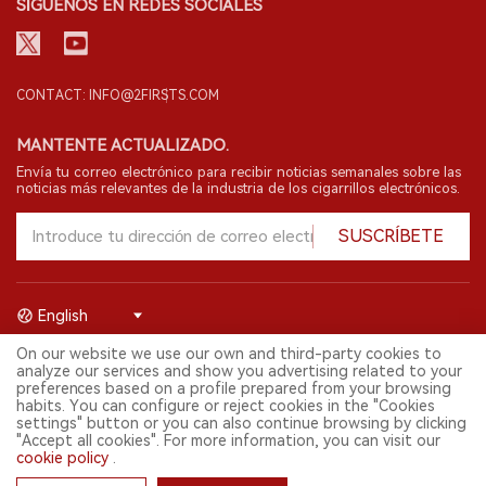
SÍGUENOS EN REDES SOCIALES
CONTACT: INFO@2FIRSTS.COM
MANTENTE ACTUALIZADO.
Envía tu correo electrónico para recibir noticias semanales sobre las
noticias más relevantes de la industria de los cigarrillos electrónicos.
SUSCRÍBETE
English
On our website we use our own and third-party cookies to
© 2026 Shenzhen 2FIRSTS Technology Co.,Ltd. Todos los derechos
analyze our services and show you advertising related to your
reservados.
preferences based on a profile prepared from your browsing
2FIRSTS solo es accesible para profesionales de la industria,
habits. You can configure or reject cookies in the "Cookies
investigadores, medios y otros profesionales. El acceso por menores
settings" button or you can also continue browsing by clicking
está prohibido.
"Accept all cookies". For more information, you can visit our
Este sitio web presta servicios a usuarios fuera del territorio chino
cookie policy
.
continental. Para usuarios en la China continental, por favor
visita
https://cn.2firsts.com