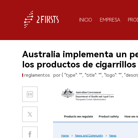
INICIO
EMPRESA
PRO
Australia implementa un pe
los productos de cigarrillos
reglamentos
por { "type": "", "title": "", "logo": "", "descri