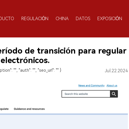
DUCTO
REGULACIÓN
CHINA
DATOS
EXPOSICIÓN
ríodo de transición para regular
 electrónicos.
ption": "", "auth": "", "seo_url": "" }
Jul.22.2024