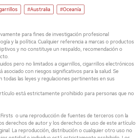
arrillos
#Australia
#Oceanía
ivamente para fines de investigación profesional
logía y la política. Cualquier referencia a marcas o productos
riptivos y no constituye un respaldo, recomendación o
cto.
uidos pero no limitados a cigarrillos, cigarrillos electrónicos
 asociado con riesgos significativos para la salud. Se
 todas las leyes y regulaciones pertinentes en sus
e artículo está estrictamente prohibido para personas que no
 2Firsts o una reproducción de fuentes de terceros con la
Los derechos de autor y los derechos de uso de este artículo
ginal. La reproducción, distribución o cualquier otro uso no
uier entidad o individuo está estrictamente prohibido. Los