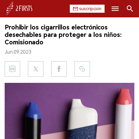
suscripción
Buscar
Prohibir los cigarrillos electrónicos
INICIO
desechables para proteger a los niños:
Comisionado
EMPRESA
Jun.09.2023
PRODUCTO
REGULACIÓN
CHINA
DATOS
EXPOSICIÓN
ENTREVISTA