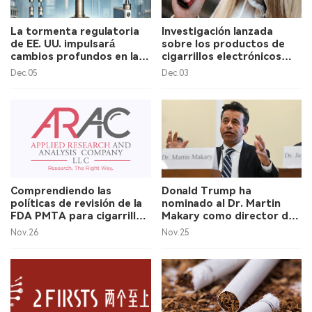
La tormenta regulatoria
Investigación lanzada
de EE. UU. impulsará
sobre los productos de
cambios profundos en la
cigarrillos electrónicos
cadena de suministro de
chinos en el mercado de
Dec.05
Dec.03
cigarrillos electrónicos de
los Estados Unidos.
China, afirma Alan Zhao,
CEO de 2Firsts.
Comprendiendo las
Donald Trump ha
políticas de revisión de la
nominado al Dr. Martin
FDA PMTA para cigarrillos
Makary como director de
electrónicos con sabor.
la FDA.
Nov.26
Nov.25