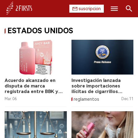
suscripción
Buscar
ESTADOS UNIDOS
INICIO
EMPRESA
PRODUCTO
REGULACIÓN
Acuerdo alcanzado en
Investigación lanzada
disputa de marca
sobre importaciones
CHINA
registrada entre BBK y
ilícitas de cigarrillos
Olympic Reef
electrónicos chinos en
Mar.06
reglamentos
Dec.11
Estados Unidos.
DATOS
EXPOSICIÓN
ENTREVISTA